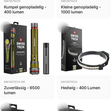
Brand
Brand
SWISSTECH
SWISSTECH
Kumpel genopladelig -
Kleine genopladelig -
400 lumen
1000 lumen
Brand
Brand
SWISSTECH.DK
SWISSTECH
Zuverlässig - 6500
Hedwig - 400 Lumen
lumen