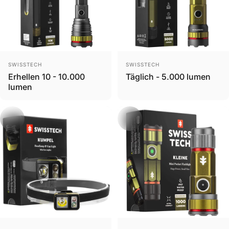
Brand
Brand
SWISSTECH
SWISSTECH
Erhellen 10 - 10.000
Täglich - 5.000 lumen
lumen