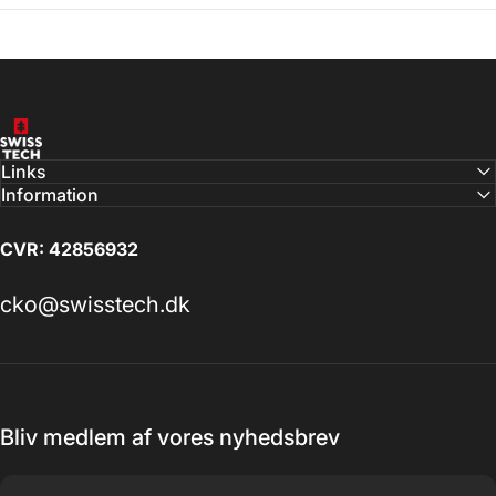
SwissTech
Links
Information
CVR: 42856932
cko@swisstech.dk
Bliv medlem af vores nyhedsbrev