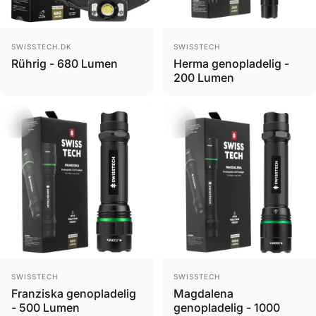
Brand
Brand
SWISSTECH.DK
SWISSTECH
Rührig - 680 Lumen
Herma genopladelig -
200 Lumen
Brand
Brand
SWISSTECH
SWISSTECH
Franziska genopladelig
Magdalena
- 500 Lumen
genopladelig - 1000